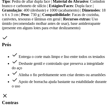
Tipo
: Pedra de afiar dupla face |
Material do Abrasivo
: Coríndon
branco e carboneto de silício |
Estágios/Faces
: Dupla face |
Granulação
: 400 (desbaste) e 1000 (acabamento) |
Dimensões
: 18
x 6 x 3 cm |
Peso
: 730 g |
Compatibilidade
: Facas de cozinha,
canivetes, tesouras e lâminas em geral |
Recursos extras:
Uso
úmido (recomendado molhar antes de usar), base antiderrapante
(presente em alguns lotes para evitar deslizamento)
Prós
Entrega o corte mais limpo e liso entre todos os testados
Desbaste gentil e controlado que preserva a integridade
do aço
Alinha o fio perfeitamente sem criar dentes ou arranhões
Apoio de borracha ajuda bastante na estabilidade durante
o uso
Contras