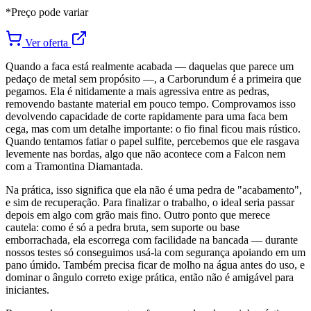
*Preço pode variar
Ver oferta
Quando a faca está realmente acabada — daquelas que parece um
pedaço de metal sem propósito —, a Carborundum é a primeira que
pegamos. Ela é nitidamente a mais agressiva entre as pedras,
removendo bastante material em pouco tempo. Comprovamos isso
devolvendo capacidade de corte rapidamente para uma faca bem
cega, mas com um detalhe importante: o fio final ficou mais rústico.
Quando tentamos fatiar o papel sulfite, percebemos que ele rasgava
levemente nas bordas, algo que não acontece com a Falcon nem
com a Tramontina Diamantada.
Na prática, isso significa que ela não é uma pedra de "acabamento",
e sim de recuperação. Para finalizar o trabalho, o ideal seria passar
depois em algo com grão mais fino. Outro ponto que merece
cautela: como é só a pedra bruta, sem suporte ou base
emborrachada, ela escorrega com facilidade na bancada — durante
nossos testes só conseguimos usá-la com segurança apoiando em um
pano úmido. Também precisa ficar de molho na água antes do uso, e
dominar o ângulo correto exige prática, então não é amigável para
iniciantes.