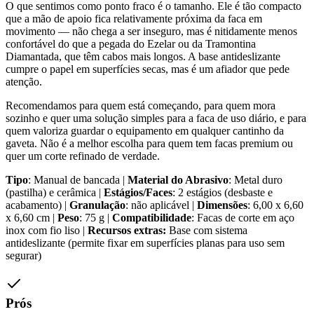
O que sentimos como ponto fraco é o tamanho. Ele é tão compacto
que a mão de apoio fica relativamente próxima da faca em
movimento — não chega a ser inseguro, mas é nitidamente menos
confortável do que a pegada do Ezelar ou da Tramontina
Diamantada, que têm cabos mais longos. A base antideslizante
cumpre o papel em superfícies secas, mas é um afiador que pede
atenção.
Recomendamos para quem está começando, para quem mora
sozinho e quer uma solução simples para a faca de uso diário, e para
quem valoriza guardar o equipamento em qualquer cantinho da
gaveta. Não é a melhor escolha para quem tem facas premium ou
quer um corte refinado de verdade.
Tipo
: Manual de bancada |
Material do Abrasivo
: Metal duro
(pastilha) e cerâmica |
Estágios/Faces
: 2 estágios (desbaste e
acabamento) |
Granulação
: não aplicável |
Dimensões
: 6,00 x 6,60
x 6,60 cm |
Peso
: 75 g |
Compatibilidade
: Facas de corte em aço
inox com fio liso |
Recursos extras:
Base com sistema
antideslizante (permite fixar em superfícies planas para uso sem
segurar)
Prós