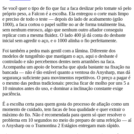
Se você quer o tipo de fio que faz a faca deslizar pelo tomate só pelo
próprio peso, a Falcon é a escolha. Ela entregou o corte mais limpo
e preciso de todo o teste — depois do lado de acabamento (grão
1000), a faca cortou o papel sulfite no ar de forma totalmente lisa,
sem nenhum enrosco, algo que nenhum outro afiador conseguiu
replicar com a mesma fluidez. O lado 400 já dá conta do desbaste
inicial sem agredir o aço, e o 1000 alinha o fio perfeitamente.
Foi também a pedra mais gentil com a lâmina. Diferente dos
modelos de tungstênio que mastigam o aço, aqui o desbaste é
controlado e não percebemos dentes nem arranhões na faca.
Acompanha um apoio de borracha que ajuda bastante na fixação na
bancada — não é tão estável quanto a ventosa do Anysharp, mas dá
segurança suficiente para movimentos repetitivos. O preço a pagar é
o mesmo das pedras tradicionais: precisa ficar de molho por uns 5 a
10 minutos antes do uso, e dominar a inclinação constante exige
paciência.
É a escolha certa para quem gosta do processo de afiação como um
momento de cuidado, tem facas de boa qualidade e quer extrair o
máximo do fio. Não é recomendada para quem só quer resolver o
problema em 10 segundos no meio do preparo de uma refeição — aí
o Anysharp ou o Tramontina 2 Estágios entregam mais rápido.