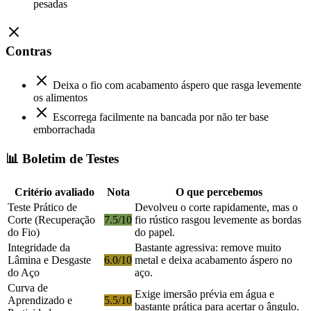
pesadas
Contras
Deixa o fio com acabamento áspero que rasga levemente
os alimentos
Escorrega facilmente na bancada por não ter base
emborrachada
📊 Boletim de Testes
Critério avaliado
Nota
O que percebemos
Teste Prático de
Devolveu o corte rapidamente, mas o
Corte (Recuperação
7.5/10
fio rústico rasgou levemente as bordas
do Fio)
do papel.
Integridade da
Bastante agressiva: remove muito
Lâmina e Desgaste
6.0/10
metal e deixa acabamento áspero no
do Aço
aço.
Curva de
Exige imersão prévia em água e
Aprendizado e
5.5/10
bastante prática para acertar o ângulo.