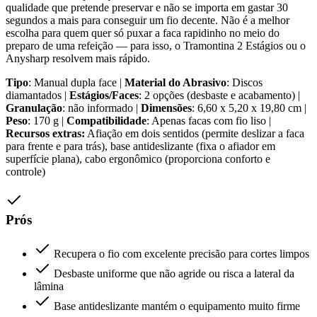
qualidade que pretende preservar e não se importa em gastar 30
segundos a mais para conseguir um fio decente. Não é a melhor
escolha para quem quer só puxar a faca rapidinho no meio do
preparo de uma refeição — para isso, o Tramontina 2 Estágios ou o
Anysharp resolvem mais rápido.
Tipo
: Manual dupla face |
Material do Abrasivo
: Discos
diamantados |
Estágios/Faces
: 2 opções (desbaste e acabamento) |
Granulação
: não informado |
Dimensões
: 6,60 x 5,20 x 19,80 cm |
Peso
: 170 g |
Compatibilidade
: Apenas facas com fio liso |
Recursos extras:
Afiação em dois sentidos (permite deslizar a faca
para frente e para trás), base antideslizante (fixa o afiador em
superfície plana), cabo ergonômico (proporciona conforto e
controle)
Prós
Recupera o fio com excelente precisão para cortes limpos
Desbaste uniforme que não agride ou risca a lateral da
lâmina
Base antideslizante mantém o equipamento muito firme