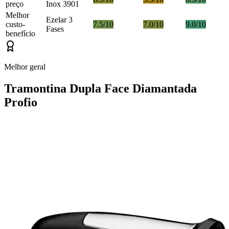
preço
Inox 3901
Melhor
Ezelar 3
custo-
7.5/10
7.0/10
9.0/10
Fases
benefício
Melhor geral
Tramontina Dupla Face Diamantada
Profio