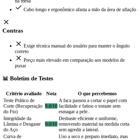
na mesa
Cabo longo e ergonômico afasta a mão da área de afiação
Contras
Exige técnica manual do usuário para manter o ângulo
correto
Preço mais elevado em comparação aos modelos de
puxar
📊 Boletim de Testes
Critério avaliado
Nota
O que percebemos
Teste Prático de
A faca passou a cortar o papel com
Corte (Recuperação
9.0/10
facilidade e fatiou o tomate sem
do Fio)
esmagar a pele.
Integridade da
Desbaste eficiente e uniforme,
Lâmina e Desgaste
9.0/10
removendo material na medida certa
do Aço
sem agredir a lateral.
Curva de
Uso a seco e preparo imediato, mas