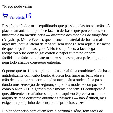
*Preço pode variar
Ver oferta
Esse foi o afiador mais equilibrado que passou pelas nossas mãos. A
placa diamantada dupla face faz um desbaste que percebemos ser
uniforme e na medida certa — diferente dos modelos de tungstênio
(Anysharp, Mor e Ezelar), que arrancam material de forma mais
agressiva, aqui a lateral da faca sai sem riscos e sem aquela sensação
de que o aço foi "mastigado". No teste prático, a faca cega
recuperou o fio com folga: cortou o papel sulfite no ar com
facilidade e fatiou o tomate maduro sem esmagar a pele, algo que
nem todo afiador conseguiu entregar.
O ponto que mais nos agradou no uso real foi a combinação de base
antideslizante com cabo longo. A placa fica firme na bancada e a
mão de apoio permanece bem distante da área onde a faca passa,
dando uma sensação de segurança que nos modelos compactos
como o Mor 3901 a gente simplesmente não tem. O contrapeso é
que, diferente dos afiadores de puxar, aqui você precisa manter o
ângulo da faca constante durante as passadas — não é difícil, mas
exige um pouquinho de atenção nas primeiras vezes.
É o afiador certo para quem leva a cozinha a sério, tem facas de