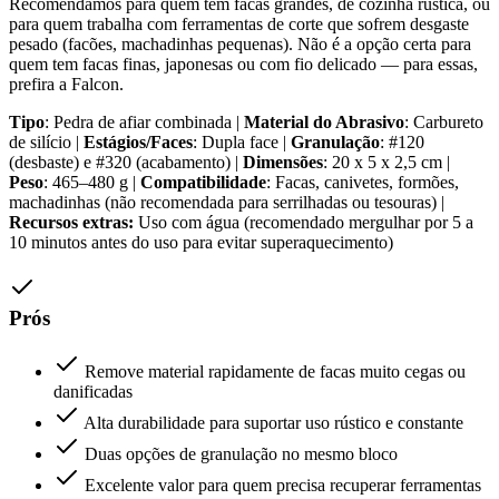
Recomendamos para quem tem facas grandes, de cozinha rústica, ou
para quem trabalha com ferramentas de corte que sofrem desgaste
pesado (facões, machadinhas pequenas). Não é a opção certa para
quem tem facas finas, japonesas ou com fio delicado — para essas,
prefira a Falcon.
Tipo
: Pedra de afiar combinada |
Material do Abrasivo
: Carbureto
de silício |
Estágios/Faces
: Dupla face |
Granulação
: #120
(desbaste) e #320 (acabamento) |
Dimensões
: 20 x 5 x 2,5 cm |
Peso
: 465–480 g |
Compatibilidade
: Facas, canivetes, formões,
machadinhas (não recomendada para serrilhadas ou tesouras) |
Recursos extras:
Uso com água (recomendado mergulhar por 5 a
10 minutos antes do uso para evitar superaquecimento)
Prós
Remove material rapidamente de facas muito cegas ou
danificadas
Alta durabilidade para suportar uso rústico e constante
Duas opções de granulação no mesmo bloco
Excelente valor para quem precisa recuperar ferramentas