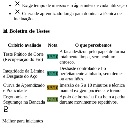
Exige tempo de imersão em água antes de cada utilização
Curva de aprendizado longa para dominar a técnica de
inclinação
📊 Boletim de Testes
Critério avaliado
Nota
O que percebemos
A faca deslizou pelo papel de forma
Teste Prático de Corte
9.5/10
totalmente limpa, sem nenhum
(Recuperação do Fio)
enrosco.
Desbaste controlado e fio
Integridade da Lâmina
9.5/10
perfeitamente alinhado, sem dentes
e Desgaste do Aço
ou arranhões.
Curva de Aprendizado
Imersão de 5 a 10 minutos e técnica
5.5/10
e Praticidade
manual exigem paciência e treino.
Ergonomia e
Apoio de borracha fixa bem a pedra
7.5/10
Segurança na Bancada
durante movimentos repetitivos.
Melhor para iniciantes