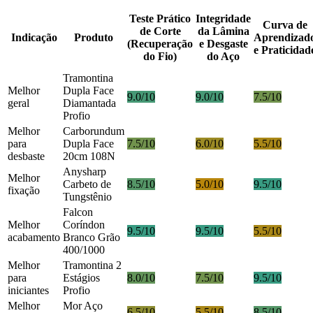
Teste Prático
Integridade
Curva de
de Corte
da Lâmina
Indicação
Produto
Aprendizad
(Recuperação
e Desgaste
e Praticidad
do Fio)
do Aço
Tramontina
Melhor
Dupla Face
9.0/10
9.0/10
7.5/10
geral
Diamantada
Profio
Melhor
Carborundum
para
Dupla Face
7.5/10
6.0/10
5.5/10
desbaste
20cm 108N
Anysharp
Melhor
Carbeto de
8.5/10
5.0/10
9.5/10
fixação
Tungstênio
Falcon
Melhor
Coríndon
9.5/10
9.5/10
5.5/10
acabamento
Branco Grão
400/1000
Melhor
Tramontina 2
para
Estágios
8.0/10
7.5/10
9.5/10
iniciantes
Profio
Melhor
Mor Aço
6.5/10
5.5/10
8.5/10