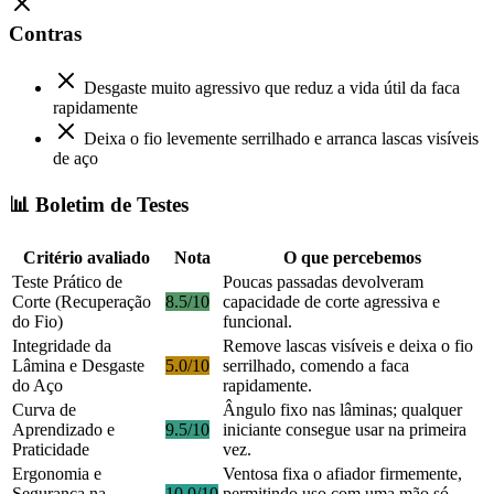
Contras
Desgaste muito agressivo que reduz a vida útil da faca
rapidamente
Deixa o fio levemente serrilhado e arranca lascas visíveis
de aço
📊 Boletim de Testes
Critério avaliado
Nota
O que percebemos
Teste Prático de
Poucas passadas devolveram
Corte (Recuperação
8.5/10
capacidade de corte agressiva e
do Fio)
funcional.
Integridade da
Remove lascas visíveis e deixa o fio
Lâmina e Desgaste
5.0/10
serrilhado, comendo a faca
do Aço
rapidamente.
Curva de
Ângulo fixo nas lâminas; qualquer
Aprendizado e
9.5/10
iniciante consegue usar na primeira
Praticidade
vez.
Ergonomia e
Ventosa fixa o afiador firmemente,
Segurança na
10.0/10
permitindo uso com uma mão só,