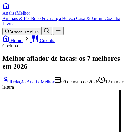
Analisa
Melhor
Animais & Pet
Bebê & Criança
Beleza
Casa & Jardim
Cozinha
Livros
Buscar...
Ctrl+K
Home
Cozinha
Cozinha
Melhor afiador de facas: os 7 melhores
em 2026
Redação AnalisaMelhor
09 de maio de 2026
12 min de
leitura