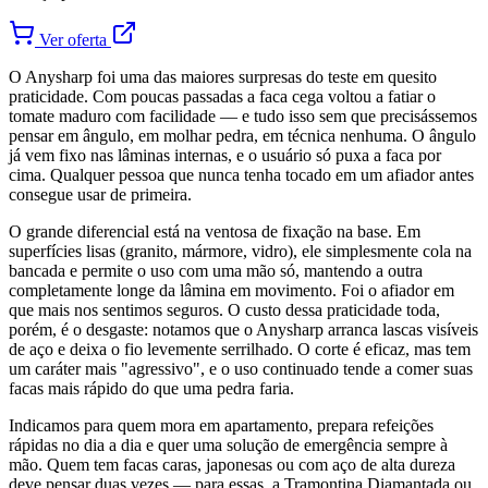
Ver oferta
O Anysharp foi uma das maiores surpresas do teste em quesito
praticidade. Com poucas passadas a faca cega voltou a fatiar o
tomate maduro com facilidade — e tudo isso sem que precisássemos
pensar em ângulo, em molhar pedra, em técnica nenhuma. O ângulo
já vem fixo nas lâminas internas, e o usuário só puxa a faca por
cima. Qualquer pessoa que nunca tenha tocado em um afiador antes
consegue usar de primeira.
O grande diferencial está na ventosa de fixação na base. Em
superfícies lisas (granito, mármore, vidro), ele simplesmente cola na
bancada e permite o uso com uma mão só, mantendo a outra
completamente longe da lâmina em movimento. Foi o afiador em
que mais nos sentimos seguros. O custo dessa praticidade toda,
porém, é o desgaste: notamos que o Anysharp arranca lascas visíveis
de aço e deixa o fio levemente serrilhado. O corte é eficaz, mas tem
um caráter mais "agressivo", e o uso continuado tende a comer suas
facas mais rápido do que uma pedra faria.
Indicamos para quem mora em apartamento, prepara refeições
rápidas no dia a dia e quer uma solução de emergência sempre à
mão. Quem tem facas caras, japonesas ou com aço de alta dureza
deve pensar duas vezes — para essas, a Tramontina Diamantada ou